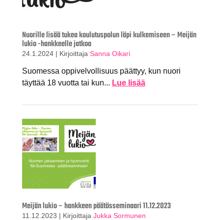
Nuorille lisää tukea koulutuspolun läpi kulkemiseen – Meijän
lukio -hankkeelle jatkoa
24.1.2024
|
Kirjoittaja
Sanna Oikari
Suomessa oppivelvollisuus päättyy, kun nuori
täyttää 18 vuotta tai kun...
Lue lisää
Meijän lukio – hankkeen päätösseminaari 11.12.2023
11.12.2023
|
Kirjoittaja
Jukka Sormunen