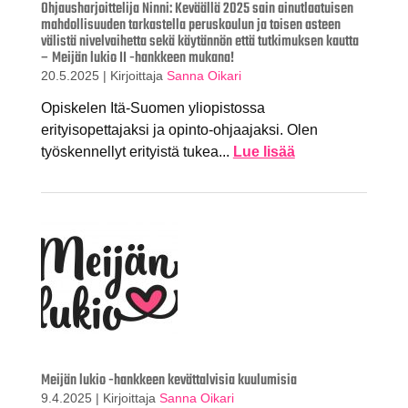
Ohjausharjoittelija Ninni: Keväällä 2025 sain ainutlaatuisen
mahdollisuuden tarkastella peruskoulun ja toisen asteen
välistä nivelvaihetta sekä käytännön että tutkimuksen kautta
– Meijän lukio II -hankkeen mukana!
20.5.2025
|
Kirjoittaja
Sanna Oikari
Opiskelen Itä-Suomen yliopistossa
erityisopettajaksi ja opinto-ohjaajaksi. Olen
työskennellyt erityistä tukea...
Lue lisää
Meijän lukio -hankkeen kevättalvisia kuulumisia
9.4.2025
|
Kirjoittaja
Sanna Oikari