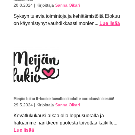
28.8.2024
|
Kirjoittaja
Sanna Oikari
Syksyn tulevia toimintoja ja kehittämistöitä Elokuu
on käynnistynyt vauhdikkaasti monien...
Lue lisää
Meijän lukio II-hanke toivottaa kaikille aurinkoista kesää!
29.5.2024
|
Kirjoittaja
Sanna Oikari
Kevätlukukausi alkaa olla loppusuoralla ja
haluamme hankkeen puolesta toivottaa kaikille...
Lue lisää