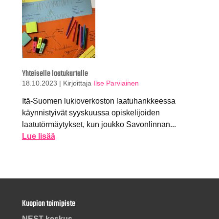
Yhteiselle laatukartalle
18.10.2023
|
Kirjoittaja
Ilse Parviainen
Itä-Suomen lukioverkoston laatuhankkeessa
käynnistyivät syyskuussa opiskelijoiden
laatutörmäytykset, kun joukko Savonlinnan...
Lue lisää
Kuopion toimipiste
NEST-keskus