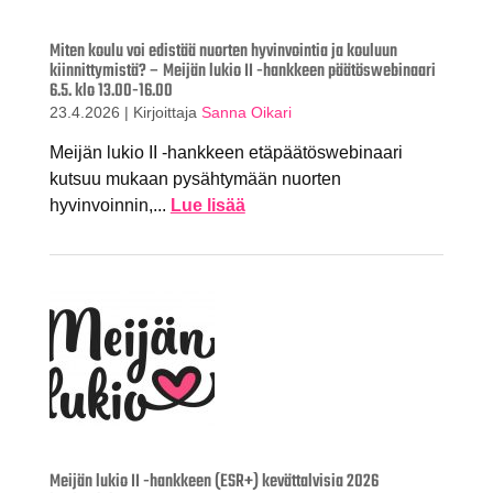
Miten koulu voi edistää nuorten hyvinvointia ja kouluun
kiinnittymistä? – Meijän lukio II -hankkeen päätöswebinaari
6.5. klo 13.00-16.00
23.4.2026
|
Kirjoittaja
Sanna Oikari
Meijän lukio II -hankkeen etäpäätöswebinaari
kutsuu mukaan pysähtymään nuorten
hyvinvoinnin,...
Lue lisää
Meijän lukio II -hankkeen (ESR+) kevättalvisia 2026