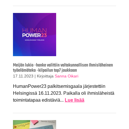
Meijän lukio -hanke valittiin valtakunnallisen Ihmisläheinen
työelämäteko -kilpailun top7 joukkoon
17.11.2023
|
Kirjoittaja
Sanna Oikari
HumanPower23 palkitsemisgaala järjestettiin
Helsingissä 16.11.2023. Paikalla oli ihmisläheistä
toimintatapaa edistäviä...
Lue lisää