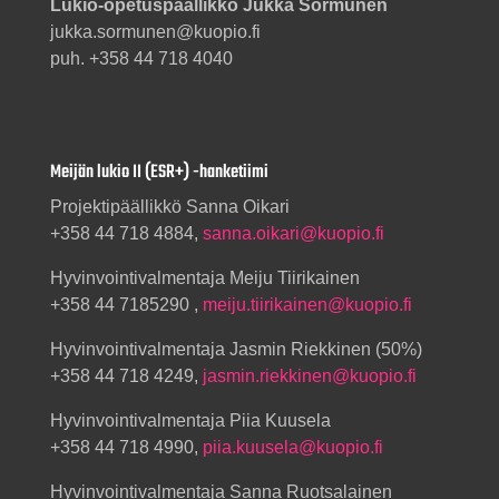
Lukio-opetuspäällikkö Jukka Sormunen
jukka.sormunen@kuopio.fi
puh. +358 44 718 4040
Meijän lukio II (ESR+) -hanketiimi
Projektipäällikkö Sanna Oikari
+358 44 718 4884,
sanna.oikari@kuopio.fi
Hyvinvointivalmentaja Meiju Tiirikainen
+358 44 7185290 ,
meiju.tiirikainen@kuopio.fi
Hyvinvointivalmentaja Jasmin Riekkinen (50%)
+358 44 718 4249,
jasmin.riekkinen@kuopio.fi
Hyvinvointivalmentaja Piia Kuusela
+358 44 718 4990,
piia.kuusela@kuopio.fi
Hyvinvointivalmentaja Sanna Ruotsalainen