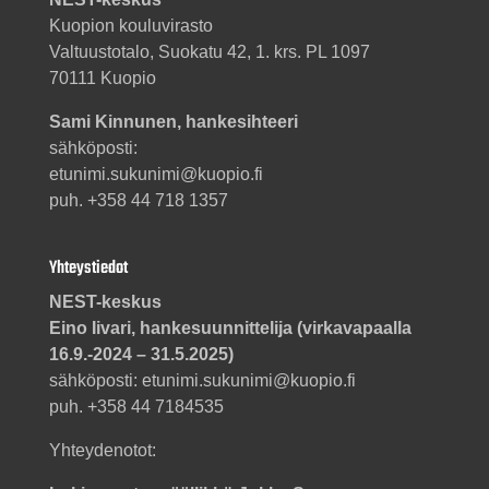
Kuopion kouluvirasto
Valtuustotalo, Suokatu 42, 1. krs. PL 1097
70111 Kuopio
Sami Kinnunen, hankesihteeri
sähköposti:
etunimi.sukunimi@kuopio.fi
puh. +358 44 718 1357
Yhteystiedot
NEST-keskus
Eino Iivari, hankesuunnittelija (virkavapaalla
16.9.-2024 – 31.5.2025)
sähköposti: etunimi.sukunimi@kuopio.fi
puh. +358 44 7184535
Yhteydenotot: