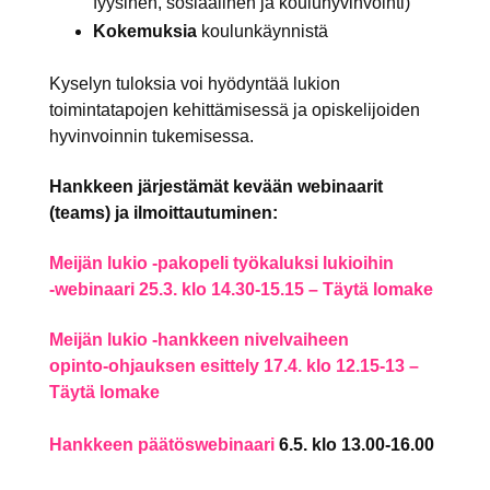
fyysinen, sosiaalinen ja kouluhyvinvointi)
Kokemuksia
koulunkäynnistä
Kyselyn tuloksia voi hyödyntää lukion
toimintatapojen kehittämisessä ja opiskelijoiden
hyvinvoinnin tukemisessa.
Hankkeen järjestämät kevään webinaarit
(teams) ja ilmoittautuminen:
Meijän lukio -pakopeli työkaluksi lukioihin
-webinaari 25.3. klo 14.30-15.15 – Täytä lomake
Meijän lukio -hankkeen nivelvaiheen
opinto-ohjauksen esittely 17.4. klo 12.15-13 –
Täytä lomake
Hankkeen päätöswebinaari
6.5. klo 13.00-16.00