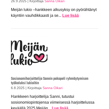
26.9.2025
|
Kirjoittaja
Sanna Oikari
Meijän lukio –hankkeen alkusyksy on pyörähtänyt
käyntiin vauhdikkaasti ja se...
Lue lisää
Sosionomiharjoittelija Sannin pakopeli ryhmäytymisen
työkaluksi lukioihin
6.8.2025
|
Kirjoittaja
Sanna Oikari
Hankkeen harjoittelija Sanni, tutustui
sosionomiopintojensa viimeisessä harjoittelussa
keväällä 2025 Meijän...
Lue lisää