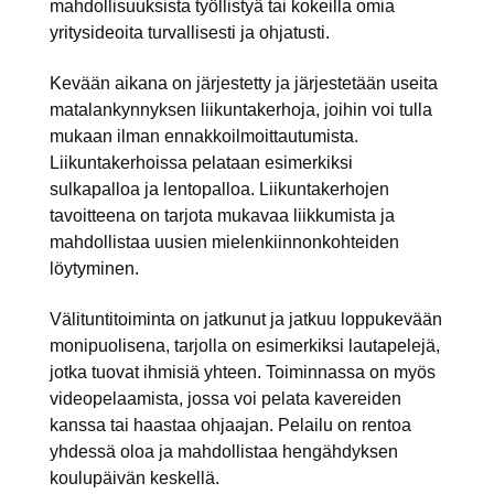
mahdollisuuksista työllistyä tai kokeilla omia
yritysideoita turvallisesti ja ohjatusti.
Kevään aikana on järjestetty ja järjestetään useita
matalankynnyksen liikuntakerhoja, joihin voi tulla
mukaan ilman ennakkoilmoittautumista.
Liikuntakerhoissa pelataan esimerkiksi
sulkapalloa ja lentopalloa. Liikuntakerhojen
tavoitteena on tarjota mukavaa liikkumista ja
mahdollistaa uusien mielenkiinnonkohteiden
löytyminen.
Välituntitoiminta on jatkunut ja jatkuu loppukevään
monipuolisena, tarjolla on esimerkiksi lautapelejä,
jotka tuovat ihmisiä yhteen. Toiminnassa on myös
videopelaamista, jossa voi pelata kavereiden
kanssa tai haastaa ohjaajan. Pelailu on rentoa
yhdessä oloa ja mahdollistaa hengähdyksen
koulupäivän keskellä.