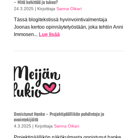
– Mitä kehittää ja tukea?
24.3.2025
|
Kirjoittaja
Sanna Oikari
Tässä blogitekstissä hyvinvointivalmentaja
Joonas kertoo opinnäytetyöstään, joka tehtiin Anni
Immosen...
Lue lisää
Onnistunut Hanke – Projektipäällikön pohdintoja ja
avaintekijöitä
4.3.2025
|
Kirjoittaja
Sanna Oikari
Projektipäällikön näkökulmasta onnistunut hanke