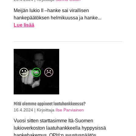
Meijän lukio II –hanke sai virallisen
hankepäätöksen helmikuussa ja hanke...
Lue lisää
Mitä olemme oppineet laatuhankkeessa?
16.4.2024
|
Kirjoittaja
Ilse Parviainen
Vuosi sitten starttasimme Itä-Suomen
lukioverkoston laatuhankkeella hyppysissä
hankehakemus, OPH:n avustuspäätös,...