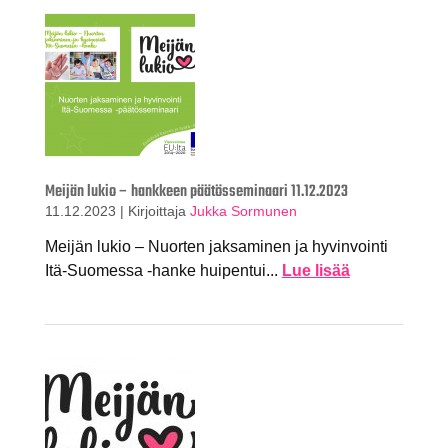
Meijän lukio – hankkeen päätösseminaari 11.12.2023
11.12.2023
|
Kirjoittaja
Jukka Sormunen
Meijän lukio – Nuorten jaksaminen ja hyvinvointi
Itä-Suomessa -hanke huipentui...
Lue lisää