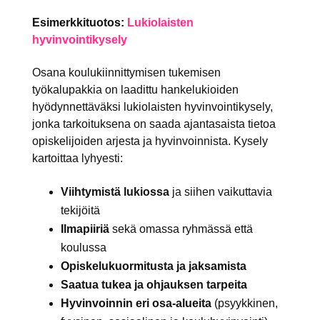
Esimerkkituotos:
Lukiolaisten
hyvinvointikysely
Osana koulukiinnittymisen tukemisen
työkalupakkia on laadittu hankelukioiden
hyödynnettäväksi lukiolaisten hyvinvointikysely,
jonka tarkoituksena on saada ajantasaista tietoa
opiskelijoiden arjesta ja hyvinvoinnista. Kysely
kartoittaa lyhyesti:
Viihtymistä lukiossa
ja siihen vaikuttavia
tekijöitä
Ilmapiiriä
sekä omassa ryhmässä että
koulussa
Opiskelukuormitusta ja jaksamista
Saatua tukea ja ohjauksen tarpeita
Hyvinvoinnin eri osa-alueita
(psyykkinen,