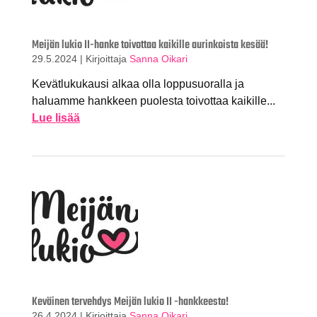
Meijän lukio II-hanke toivottaa kaikille aurinkoista kesää!
29.5.2024
|
Kirjoittaja
Sanna Oikari
Kevätlukukausi alkaa olla loppusuoralla ja
haluamme hankkeen puolesta toivottaa kaikille...
Lue lisää
Keväinen tervehdys Meijän lukio II -hankkeesta!
26.4.2024
|
Kirjoittaja
Sanna Oikari