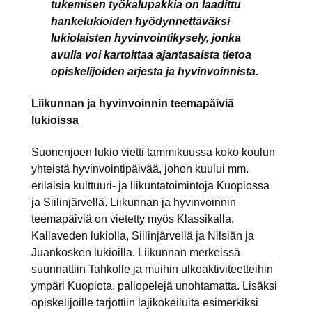
tukemisen työkalupakkia on laadittu
hankelukioiden hyödynnettäväksi
lukiolaisten hyvinvointikysely, jonka
avulla voi kartoittaa ajantasaista tietoa
opiskelijoiden arjesta ja hyvinvoinnista.
Liikunnan ja hyvinvoinnin teemapäiviä
lukioissa
Suonenjoen lukio vietti tammikuussa koko koulun
yhteistä hyvinvointipäivää, johon kuului mm.
erilaisia kulttuuri- ja liikuntatoimintoja Kuopiossa
ja Siilinjärvellä. Liikunnan ja hyvinvoinnin
teemapäiviä on vietetty myös Klassikalla,
Kallaveden lukiolla, Siilinjärvellä ja Nilsiän ja
Juankosken lukioilla. Liikunnan merkeissä
suunnattiin Tahkolle ja muihin ulkoaktiviteetteihin
ympäri Kuopiota, pallopelejä unohtamatta. Lisäksi
opiskelijoille tarjottiin lajikokeiluita esimerkiksi