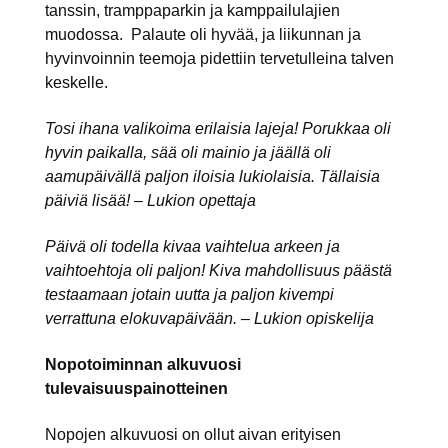
tanssin, tramppaparkin ja kamppailulajien
muodossa. Palaute oli hyvää, ja liikunnan ja
hyvinvoinnin teemoja pidettiin tervetulleina talven
keskelle.
Tosi ihana valikoima erilaisia lajeja! Porukkaa oli
hyvin paikalla, sää oli mainio ja jäällä oli
aamupäivällä paljon iloisia lukiolaisia. Tällaisia
päiviä lisää! – Lukion opettaja
Päivä oli todella kivaa vaihtelua arkeen ja
vaihtoehtoja oli paljon! Kiva mahdollisuus päästä
testaamaan jotain uutta ja paljon kivempi
verrattuna elokuvapäivään. – Lukion opiskelija
Nopotoiminnan alkuvuosi
tulevaisuuspainotteinen
Nopojen alkuvuosi on ollut aivan erityisen