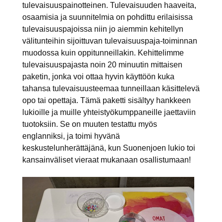
tulevaisuuspainotteinen. Tulevaisuuden haaveita,
osaamisia ja suunnitelmia on pohdittu erilaisissa
tulevaisuuspajoissa niin jo aiemmin kehitellyn
välitunteihin sijoittuvan tulevaisuuspaja-toiminnan
muodossa kuin oppitunneillakin. Kehittelimme
tulevaisuuspajasta noin 20 minuutin mittaisen
paketin, jonka voi ottaa hyvin käyttöön kuka
tahansa tulevaisuusteemaa tunneillaan käsittelevä
opo tai opettaja. Tämä paketti sisältyy hankkeen
lukioille ja muille yhteistyökumppaneille jaettaviin
tuotoksiin. Se on muuten testattu myös
englanniksi, ja toimi hyvänä
keskustelunherättäjänä, kun Suonenjoen lukio toi
kansainväliset vieraat mukanaan osallistumaan!