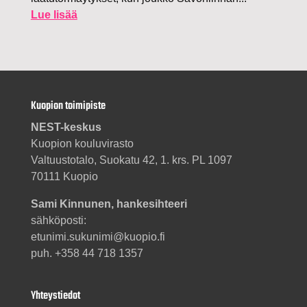
Lue lisää
Kuopion toimipiste
NEST-keskus
Kuopion kouluvirasto
Valtuustotalo, Suokatu 42, 1. krs. PL 1097
70111 Kuopio
Sami Kinnunen, hankesihteeri
sähköposti:
etunimi.sukunimi@kuopio.fi
puh. +358 44 718 1357
Yhteystiedot