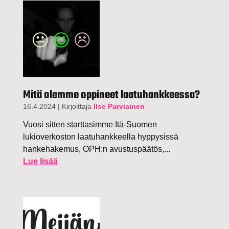
Mitä olemme oppineet laatuhankkeessa?
16.4.2024
|
Kirjoittaja
Ilse Parviainen
Vuosi sitten starttasimme Itä-Suomen
lukioverkoston laatuhankkeella hyppysissä
hankehakemus, OPH:n avustuspäätös,...
Lue lisää