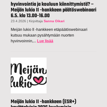
hyvinvointia ja kouluun kiinnittymistä? –
Meijän lukio II -hankkeen päätöswebinaari
6.5. klo 13.00-16.00
23.4.2026
|
Kirjoittaja
Sanna Oikari
Meijän lukio II -hankkeen etäpäätöswebinaari
kutsuu mukaan pysähtymään nuorten
hyvinvoinnin,...
Lue lisää
Meijän lukio II -hankkeen (ESR+)