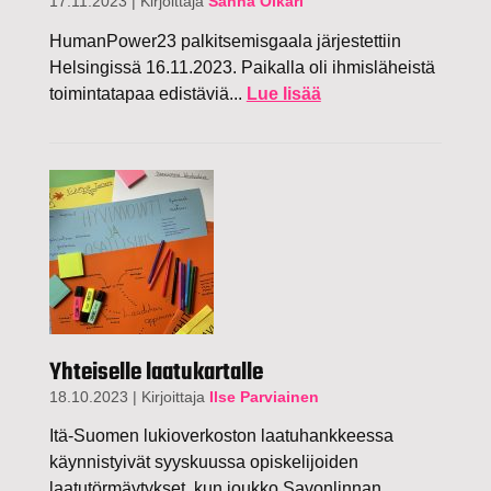
17.11.2023
|
Kirjoittaja
Sanna Oikari
HumanPower23 palkitsemisgaala järjestettiin
Helsingissä 16.11.2023. Paikalla oli ihmisläheistä
toimintatapaa edistäviä...
Lue lisää
Yhteiselle laatukartalle
18.10.2023
|
Kirjoittaja
Ilse Parviainen
Itä-Suomen lukioverkoston laatuhankkeessa
käynnistyivät syyskuussa opiskelijoiden
laatutörmäytykset, kun joukko Savonlinnan...