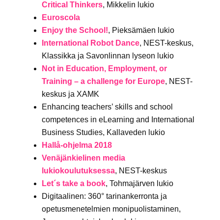
Critical Thinkers
, Mikkelin lukio
Euroscola
Enjoy the School!
, Pieksämäen lukio
International Robot Dance
, NEST-keskus,
Klassikka ja Savonlinnan lyseon lukio
Not in Education, Employment, or
Training – a challenge for Europe
, NEST-
keskus ja XAMK
Enhancing teachers’ skills and school
competences in eLearning and International
Business Studies, Kallaveden lukio
Hallå-ohjelma 2018
Venäjänkielinen media
lukiokoulutuksessa
, NEST-keskus
Let´s take a book
, Tohmajärven lukio
Digitaalinen: 360° tarinankerronta ja
opetusmenetelmien monipuolistaminen,