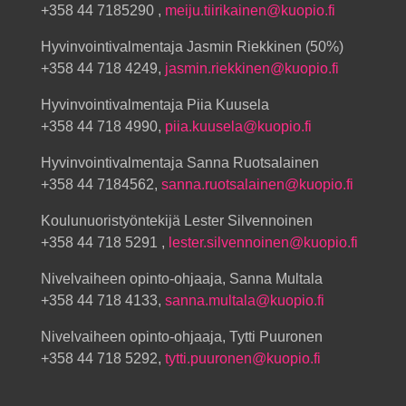
+358 44 7185290 ,
meiju.tiirikainen@kuopio.fi
Hyvinvointivalmentaja Jasmin Riekkinen (50%)
+358 44 718 4249,
jasmin.riekkinen@kuopio.fi
Hyvinvointivalmentaja Piia Kuusela
+358 44 718 4990,
piia.kuusela@kuopio.fi
Hyvinvointivalmentaja Sanna Ruotsalainen
+358 44 7184562,
sanna.ruotsalainen@kuopio.fi
Koulunuoristyöntekijä Lester Silvennoinen
+358 44 718 5291 ,
lester.silvennoinen@kuopio.fi
Nivelvaiheen opinto-ohjaaja, Sanna Multala
+358 44 718 4133,
sanna.multala@kuopio.fi
Nivelvaiheen opinto-ohjaaja, Tytti Puuronen
+358 44 718 5292,
tytti.puuronen@kuopio.fi