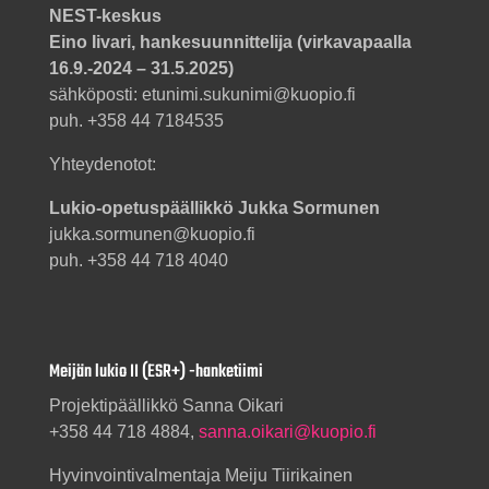
NEST-keskus
Eino Iivari, hankesuunnittelija (virkavapaalla
16.9.-2024 – 31.5.2025)
sähköposti: etunimi.sukunimi@kuopio.fi
puh. +358 44 7184535
Yhteydenotot:
Lukio-opetuspäällikkö Jukka Sormunen
jukka.sormunen@kuopio.fi
puh. +358 44 718 4040
Meijän lukio II (ESR+) -hanketiimi
Projektipäällikkö Sanna Oikari
+358 44 718 4884,
sanna.oikari@kuopio.fi
Hyvinvointivalmentaja Meiju Tiirikainen