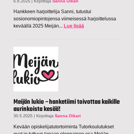
6.8.2025
|
Kirjoittaja
Sanna Oikari
Hankkeen harjoittelija Sanni, tutustui
sosionomiopintojensa viimeisessä harjoittelussa
keväällä 2025 Meijän...
Lue lisää
Meijän lukio –hanketiimi toivottaa kaikille
aurinkoista kesää!
30.5.2025
|
Kirjoittaja
Sanna Oikari
Kevään opiskelijatutortoiminta Tutorkoulutukset
ovat jo tuttuun tapaan olennainen osa Meijän...