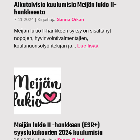
Alkutalvisia kuulumisia Meijän lukio II-
hankkeesta
7.11.2024
|
Kirjoittaja
Sanna Oikari
Meijän lukio II-hankkeen syksy on sisältänyt
nopojen, hyvinvointivalmentajien,
koulunuorisotyöntekijän ja...
Lue lisää
Meijän lukio II -hankkeen (ESR+)
syyslukukauden 2024 kuulumisia
28.8.2024
|
Kirjoittaja
Sanna Oikari