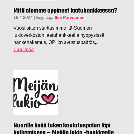
Mitä olemme oppineet laatuhankkeessa?
16.4.2024
|
Kirjoittaja
Ilse Parviainen
Vuosi sitten starttasimme Itä-Suomen
lukioverkoston laatuhankkeella hyppysissä
hankehakemus, OPH:n avustuspäätös,...
Lue lisää
Nuorille lisää tukea koulutuspolun läpi
kulkemiseen – Meijän lukio -hankkeelle