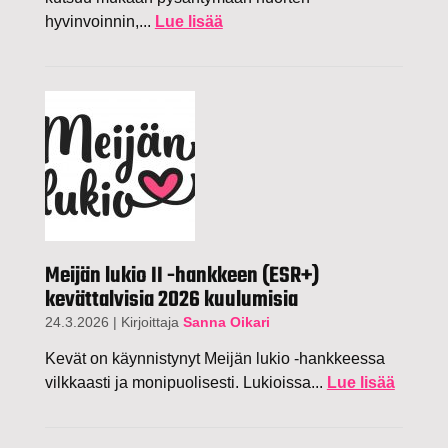
hyvinvoinnin,...
Lue lisää
Meijän lukio II -hankkeen (ESR+)
kevättalvisia 2026 kuulumisia
24.3.2026
|
Kirjoittaja
Sanna Oikari
Kevät on käynnistynyt Meijän lukio -hankkeessa
vilkkaasti ja monipuolisesti. Lukioissa...
Lue lisää