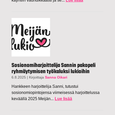
käyntiin vauhdikkaasti ja se...
Lue lisää
Sosionomiharjoittelija Sannin pakopeli
ryhmäytymisen työkaluksi lukioihin
6.8.2025
|
Kirjoittaja
Sanna Oikari
Hankkeen harjoittelija Sanni, tutustui
sosionomiopintojensa viimeisessä harjoittelussa
keväällä 2025 Meijän...
Lue lisää