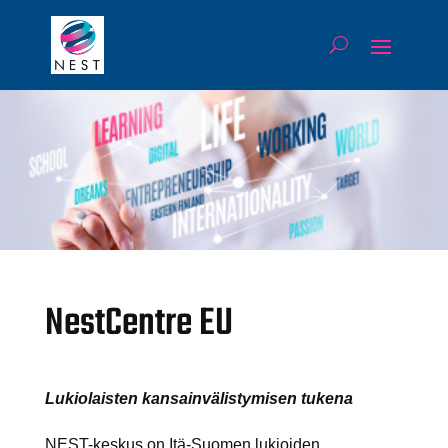
NestCentre EU
Lukiolaisten kansainvälistymisen tukena
NEST-keskus on Itä-Suomen lukioiden