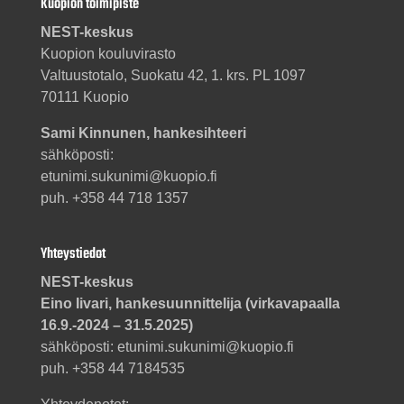
Kuopion toimipiste
NEST-keskus
Kuopion kouluvirasto
Valtuustotalo, Suokatu 42, 1. krs. PL 1097
70111 Kuopio
Sami Kinnunen, hankesihteeri
sähköposti:
etunimi.sukunimi@kuopio.fi
puh. +358 44 718 1357
Yhteystiedot
NEST-keskus
Eino Iivari, hankesuunnittelija (virkavapaalla
16.9.-2024 – 31.5.2025)
sähköposti: etunimi.sukunimi@kuopio.fi
puh. +358 44 7184535