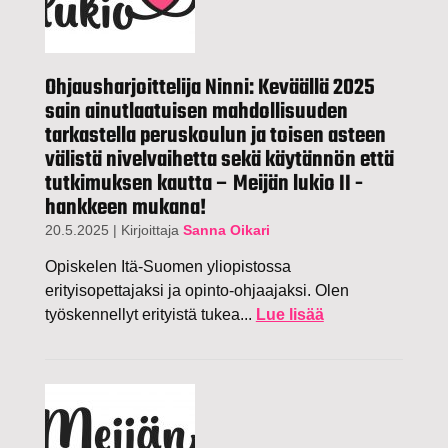
Ohjausharjoittelija Ninni: Keväällä 2025
sain ainutlaatuisen mahdollisuuden
tarkastella peruskoulun ja toisen asteen
välistä nivelvaihetta sekä käytännön että
tutkimuksen kautta – Meijän lukio II -
hankkeen mukana!
20.5.2025
|
Kirjoittaja
Sanna Oikari
Opiskelen Itä-Suomen yliopistossa
erityisopettajaksi ja opinto-ohjaajaksi. Olen
työskennellyt erityistä tukea...
Lue lisää