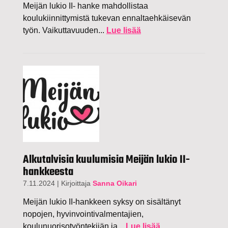
Meijän lukio II- hanke mahdollistaa
koulukiinnittymistä tukevan ennaltaehkäisevän
työn. Vaikuttavuuden...
Lue lisää
Alkutalvisia kuulumisia Meijän lukio II-
hankkeesta
7.11.2024
|
Kirjoittaja
Sanna Oikari
Meijän lukio II-hankkeen syksy on sisältänyt
nopojen, hyvinvointivalmentajien,
koulunuorisotyöntekijän ja...
Lue lisää