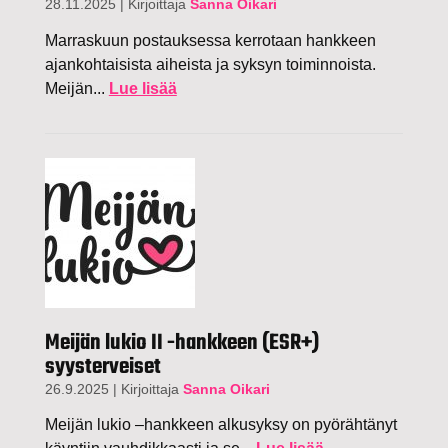
28.11.2025
|
Kirjoittaja
Sanna Oikari
Marraskuun postauksessa kerrotaan hankkeen
ajankohtaisista aiheista ja syksyn toiminnoista.
Meijän...
Lue lisää
Meijän lukio II -hankkeen (ESR+)
syysterveiset
26.9.2025
|
Kirjoittaja
Sanna Oikari
Meijän lukio –hankkeen alkusyksy on pyörähtänyt