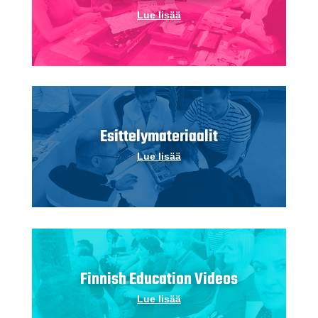
Lue lisää
Esittelymateriaalit
Lue lisää
Finnish Education Videos
Lue lisää