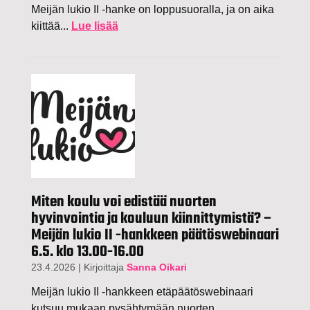
Meijän lukio II -hanke on loppusuoralla, ja on aika
kiittää...
Lue lisää
Miten koulu voi edistää nuorten
hyvinvointia ja kouluun kiinnittymistä? –
Meijän lukio II -hankkeen päätöswebinaari
6.5. klo 13.00-16.00
23.4.2026
|
Kirjoittaja
Sanna Oikari
Meijän lukio II -hankkeen etäpäätöswebinaari
kutsuu mukaan pysähtymään nuorten