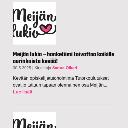
Meijän lukio –hanketiimi toivottaa kaikille
aurinkoista kesää!
30.5.2025
|
Kirjoittaja
Sanna Oikari
Kevään opiskelijatutortoiminta Tutorkoulutukset
ovat jo tuttuun tapaan olennainen osa Meijän...
Lue lisää