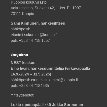
Kuopion kouluvirasto
Valtuustotalo, Suokatu 42, 1. krs. PL 1097
70111 Kuopio
Sami Kinnunen, hankesihteeri
sähköposti:
etunimi.sukunimi@kuopio.fi
puh. +358 44 718 1357
Yhteystiedot
NEST-keskus
Eino Iivari, hankesuunnittelija (virkavapaalla
16.9.-2024 – 31.5.2025)
sähköposti: etunimi.sukunimi@kuopio.fi
puh. +358 44 7184535
Yhteydenotot:
Lukio-opetuspäällikkö Jukka Sormunen