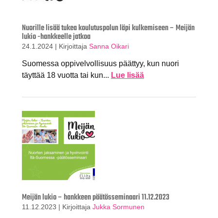
Nuorille lisää tukea koulutuspolun läpi kulkemiseen – Meijän
lukio -hankkeelle jatkoa
24.1.2024
|
Kirjoittaja
Sanna Oikari
Suomessa oppivelvollisuus päättyy, kun nuori
täyttää 18 vuotta tai kun...
Lue lisää
Meijän lukio – hankkeen päätösseminaari 11.12.2023
11.12.2023
|
Kirjoittaja
Jukka Sormunen