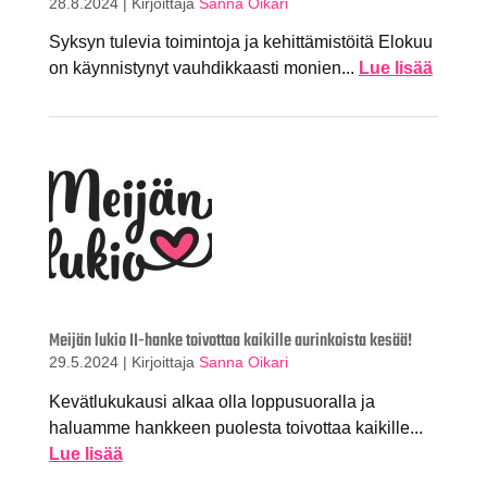
28.8.2024
|
Kirjoittaja
Sanna Oikari
Syksyn tulevia toimintoja ja kehittämistöitä Elokuu
on käynnistynyt vauhdikkaasti monien...
Lue lisää
Meijän lukio II-hanke toivottaa kaikille aurinkoista kesää!
29.5.2024
|
Kirjoittaja
Sanna Oikari
Kevätlukukausi alkaa olla loppusuoralla ja
haluamme hankkeen puolesta toivottaa kaikille...
Lue lisää