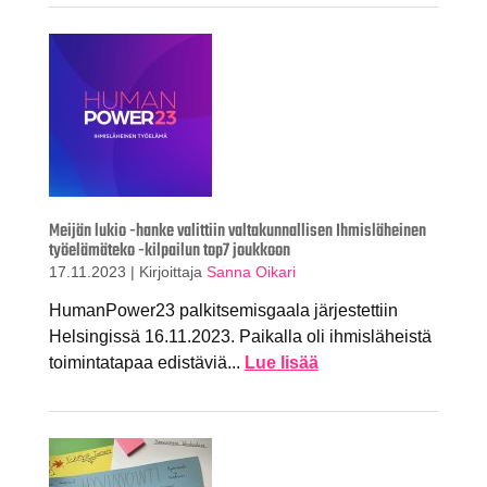
Meijän lukio -hanke valittiin valtakunnallisen Ihmisläheinen
työelämäteko -kilpailun top7 joukkoon
17.11.2023
|
Kirjoittaja
Sanna Oikari
HumanPower23 palkitsemisgaala järjestettiin
Helsingissä 16.11.2023. Paikalla oli ihmisläheistä
toimintatapaa edistäviä...
Lue lisää