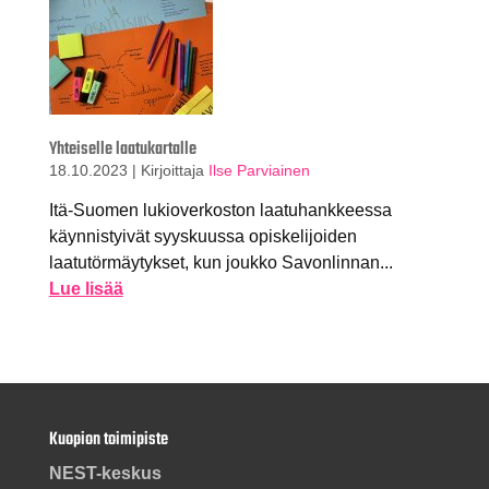
Yhteiselle laatukartalle
18.10.2023
|
Kirjoittaja
Ilse Parviainen
Itä-Suomen lukioverkoston laatuhankkeessa
käynnistyivät syyskuussa opiskelijoiden
laatutörmäytykset, kun joukko Savonlinnan...
Lue lisää
Kuopion toimipiste
NEST-keskus