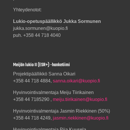
Yhteydenotot:
Lukio-opetuspäällikkö Jukka Sormunen
jukka.sormunen@kuopio.fi
puh. +358 44 718 4040
Meijän lukio II (ESR+) -hanketiimi
Projektipäällikkö Sanna Oikari
+358 44 718 4884,
sanna.oikari@kuopio.fi
Hyvinvointivalmentaja Meiju Tiirikainen
+358 44 7185290 ,
meiju.tiirikainen@kuopio.fi
Hyvinvointivalmentaja Jasmin Riekkinen (50%)
+358 44 718 4249,
jasmin.riekkinen@kuopio.fi
Hyvinvointivalmentaja Piia Kuusela