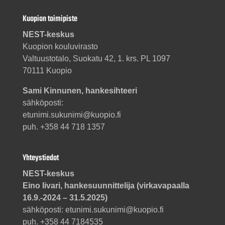
Kuopion toimipiste
NEST-keskus
Kuopion kouluvirasto
Valtuustotalo, Suokatu 42, 1. krs. PL 1097
70111 Kuopio
Sami Kinnunen, hankesihteeri
sähköposti:
etunimi.sukunimi@kuopio.fi
puh. +358 44 718 1357
Yhteystiedot
NEST-keskus
Eino Iivari, hankesuunnittelija (virkavapaalla
16.9.-2024 – 31.5.2025)
sähköposti: etunimi.sukunimi@kuopio.fi
puh. +358 44 7184535