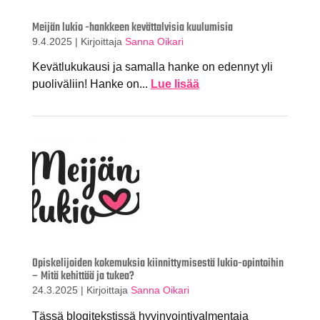
Meijän lukio -hankkeen kevättalvisia kuulumisia
9.4.2025
|
Kirjoittaja
Sanna Oikari
Kevätlukukausi ja samalla hanke on edennyt yli
puoliväliin! Hanke on...
Lue lisää
Opiskelijoiden kokemuksia kiinnittymisestä lukio-opintoihin
– Mitä kehittää ja tukea?
24.3.2025
|
Kirjoittaja
Sanna Oikari
Tässä blogitekstissä hyvinvointivalmentaja