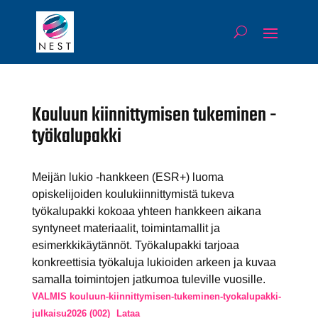
Kouluun kiinnittymisen tukeminen -
työkalupakki
Meijän lukio -hankkeen (ESR+) luoma
opiskelijoiden koulukiinnittymistä tukeva
työkalupakki kokoaa yhteen hankkeen aikana
syntyneet materiaalit, toimintamallit ja
esimerkkikäytännöt. Työkalupakki tarjoaa
konkreettisia työkaluja lukioiden arkeen ja kuvaa
samalla toimintojen jatkumoa tuleville vuosille.
VALMIS kouluun-kiinnittymisen-tukeminen-tyokalupakki-
julkaisu2026 (002)
Lataa