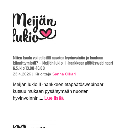
Miten koulu voi edistää nuorten hyvinvointia ja kouluun
kiinnittymistä? – Meijän lukio II -hankkeen päätöswebinaari
6.5. klo 13.00-16.00
23.4.2026
|
Kirjoittaja
Sanna Oikari
Meijän lukio II -hankkeen etäpäätöswebinaari
kutsuu mukaan pysähtymään nuorten
hyvinvoinnin,...
Lue lisää