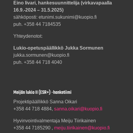
Eino Iivari, hankesuunnittelija (virkavapaalla
16.9.-2024 – 31.5.2025)
sähköposti: etunimi.sukunimi@kuopio.fi
puh. +358 44 7184535
Yhteydenotot:
Lukio-opetuspäällikkö Jukka Sormunen
jukka.sormunen@kuopio.fi
puh. +358 44 718 4040
Meijän lukio II (ESR+) -hanketiimi
Projektipäällikkö Sanna Oikari
+358 44 718 4884,
sanna.oikari@kuopio.fi
Hyvinvointivalmentaja Meiju Tiirikainen
+358 44 7185290 ,
meiju.tiirikainen@kuopio.fi