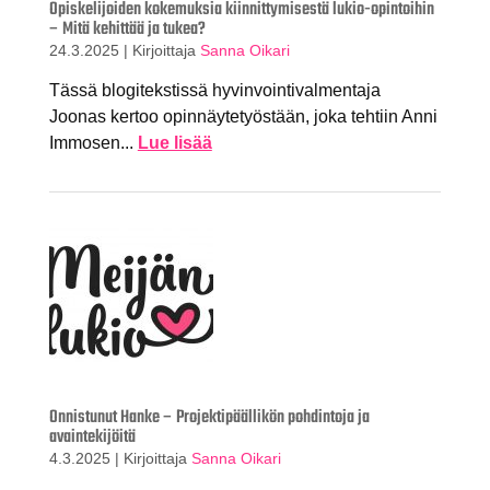
Opiskelijoiden kokemuksia kiinnittymisestä lukio-opintoihin
– Mitä kehittää ja tukea?
24.3.2025
|
Kirjoittaja
Sanna Oikari
Tässä blogitekstissä hyvinvointivalmentaja
Joonas kertoo opinnäytetyöstään, joka tehtiin Anni
Immosen...
Lue lisää
Onnistunut Hanke – Projektipäällikön pohdintoja ja
avaintekijöitä
4.3.2025
|
Kirjoittaja
Sanna Oikari