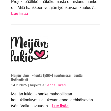
Projektipäällikön näkökulmasta onnistunut hanke
on: Mitä hankkeen vetäjän työnkuvaan kuuluu?...
Lue lisää
Meijän lukio II -hanke (ESR+) nuorten osallisuutta
lisäämässä
14.2.2025
|
Kirjoittaja
Sanna Oikari
Meijän lukio II- hanke mahdollistaa
koulukiinnittymistä tukevan ennaltaehkäisevän
työn. Vaikuttavuuden...
Lue lisää