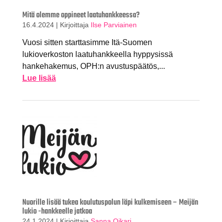
Mitä olemme oppineet laatuhankkeessa?
16.4.2024
|
Kirjoittaja
Ilse Parviainen
Vuosi sitten starttasimme Itä-Suomen
lukioverkoston laatuhankkeella hyppysissä
hankehakemus, OPH:n avustuspäätös,...
Lue lisää
Nuorille lisää tukea koulutuspolun läpi kulkemiseen – Meijän
lukio -hankkeelle jatkoa
24.1.2024
|
Kirjoittaja
Sanna Oikari