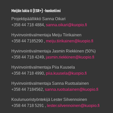
Meijän lukio II (ESR+) -hanketiimi
Projektipäällikkö Sanna Oikari
+358 44 718 4884,
sanna.oikari@kuopio.fi
Hyvinvointivalmentaja Meiju Tiirikainen
+358 44 7185290 ,
meiju.tiirikainen@kuopio.fi
Hyvinvointivalmentaja Jasmin Riekkinen (50%)
+358 44 718 4249,
jasmin.riekkinen@kuopio.fi
Hyvinvointivalmentaja Piia Kuusela
+358 44 718 4990,
piia.kuusela@kuopio.fi
Hyvinvointivalmentaja Sanna Ruotsalainen
+358 44 7184562,
sanna.ruotsalainen@kuopio.fi
Koulunuoristyöntekijä Lester Silvennoinen
+358 44 718 5291 ,
lester.silvennoinen@kuopio.fi