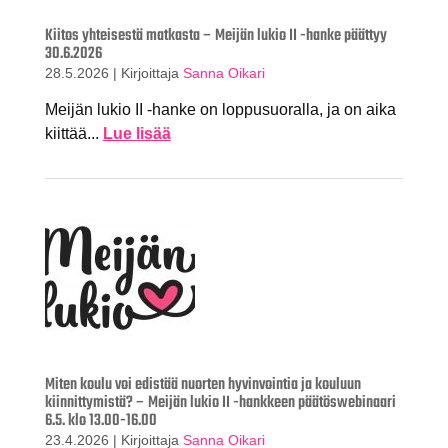
Kiitos yhteisestä matkasta – Meijän lukio II -hanke päättyy
30.6.2026
28.5.2026
|
Kirjoittaja
Sanna Oikari
Meijän lukio II -hanke on loppusuoralla, ja on aika
kiittää...
Lue lisää
Miten koulu voi edistää nuorten hyvinvointia ja kouluun
kiinnittymistä? – Meijän lukio II -hankkeen päätöswebinaari
6.5. klo 13.00-16.00
23.4.2026
|
Kirjoittaja
Sanna Oikari