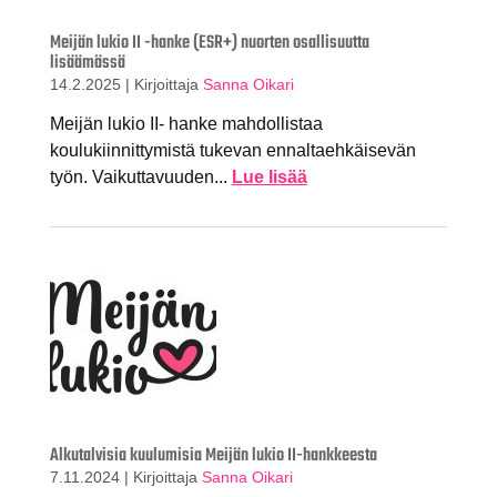
Meijän lukio II -hanke (ESR+) nuorten osallisuutta
lisäämässä
14.2.2025
|
Kirjoittaja
Sanna Oikari
Meijän lukio II- hanke mahdollistaa
koulukiinnittymistä tukevan ennaltaehkäisevän
työn. Vaikuttavuuden...
Lue lisää
Alkutalvisia kuulumisia Meijän lukio II-hankkeesta
7.11.2024
|
Kirjoittaja
Sanna Oikari