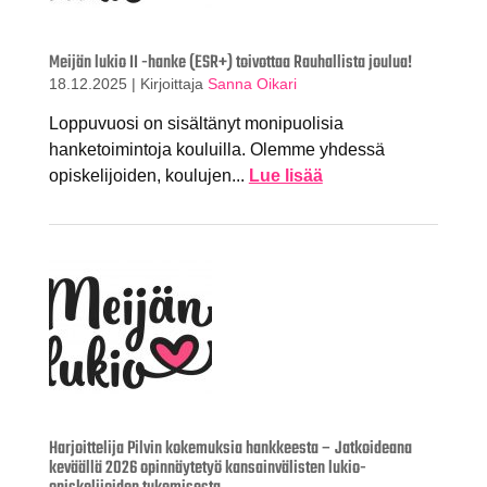
Meijän lukio II -hanke (ESR+) toivottaa Rauhallista joulua!
18.12.2025
|
Kirjoittaja
Sanna Oikari
Loppuvuosi on sisältänyt monipuolisia
hanketoimintoja kouluilla. Olemme yhdessä
opiskelijoiden, koulujen...
Lue lisää
Harjoittelija Pilvin kokemuksia hankkeesta – Jatkoideana
keväällä 2026 opinnäytetyö kansainvälisten lukio-