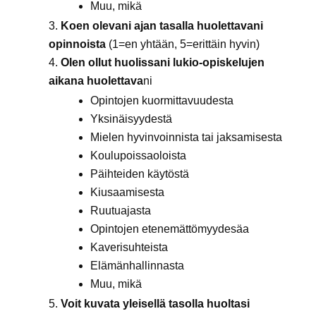
Muu, mikä
Koen olevani ajan tasalla huolettavani
opinnoista
(1=en yhtään, 5=erittäin hyvin)
Olen ollut huolissani lukio-opiskelujen
aikana huolettava
ni
Opintojen kuormittavuudesta
Yksinäisyydestä
Mielen hyvinvoinnista tai jaksamisesta
Koulupoissaoloista
Päihteiden käytöstä
Kiusaamisesta
Ruutuajasta
Opintojen etenemättömyydesäa
Kaverisuhteista
Elämänhallinnasta
Muu, mikä
Voit kuvata yleisellä tasolla huoltasi