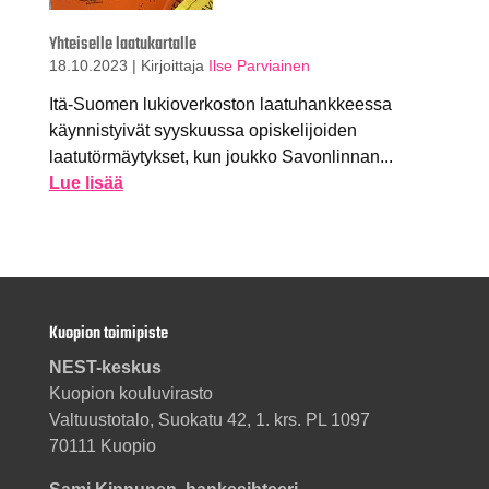
Yhteiselle laatukartalle
18.10.2023
|
Kirjoittaja
Ilse Parviainen
Itä-Suomen lukioverkoston laatuhankkeessa
käynnistyivät syyskuussa opiskelijoiden
laatutörmäytykset, kun joukko Savonlinnan...
Lue lisää
Kuopion toimipiste
NEST-keskus
Kuopion kouluvirasto
Valtuustotalo, Suokatu 42, 1. krs. PL 1097
70111 Kuopio