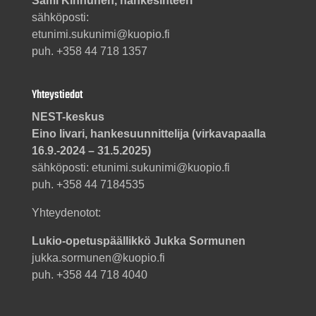
Sami Kinnunen, hankesihteeri
sähköposti:
etunimi.sukunimi@kuopio.fi
puh. +358 44 718 1357
Yhteystiedot
NEST-keskus
Eino Iivari, hankesuunnittelija (virkavapaalla
16.9.-2024 – 31.5.2025)
sähköposti: etunimi.sukunimi@kuopio.fi
puh. +358 44 7184535
Yhteydenotot:
Lukio-opetuspäällikkö Jukka Sormunen
jukka.sormunen@kuopio.fi
puh. +358 44 718 4040