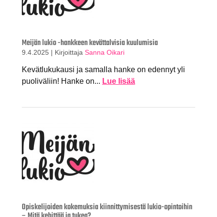
Meijän lukio -hankkeen kevättalvisia kuulumisia
9.4.2025
|
Kirjoittaja
Sanna Oikari
Kevätlukukausi ja samalla hanke on edennyt yli
puoliväliin! Hanke on...
Lue lisää
Opiskelijoiden kokemuksia kiinnittymisestä lukio-opintoihin
– Mitä kehittää ja tukea?