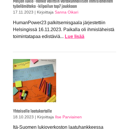
Meijän lukio -hanke valittiin valtakunnallisen Ihmisläheinen
työelämäteko -kilpailun top7 joukkoon
17.11.2023
|
Kirjoittaja
Sanna Oikari
HumanPower23 palkitsemisgaala järjestettiin
Helsingissä 16.11.2023. Paikalla oli ihmisläheistä
toimintatapaa edistäviä...
Lue lisää
Yhteiselle laatukartalle
18.10.2023
|
Kirjoittaja
Ilse Parviainen
Itä-Suomen lukioverkoston laatuhankkeessa