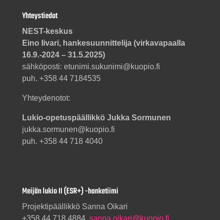
Yhteystiedot
NEST-keskus
Eino Iivari, hankesuunnittelija (virkavapaalla
16.9.-2024 – 31.5.2025)
sähköposti: etunimi.sukunimi@kuopio.fi
puh. +358 44 7184535
Yhteydenotot:
Lukio-opetuspäällikkö Jukka Sormunen
jukka.sormunen@kuopio.fi
puh. +358 44 718 4040
Meijän lukio II (ESR+) -hanketiimi
Projektipäällikkö Sanna Oikari
+358 44 718 4884,
sanna.oikari@kuopio.fi