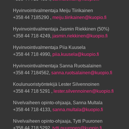
Hyvinvointivalmentaja Meiju Tiirikainen
+358 44 7185290 ,
meiju.tiirikainen@kuopio.fi
Hyvinvointivalmentaja Jasmin Riekkinen (50%)
+358 44 718 4249,
jasmin.riekkinen@kuopio.fi
Hyvinvointivalmentaja Piia Kuusela
+358 44 718 4990,
piia.kuusela@kuopio.fi
Hyvinvointivalmentaja Sanna Ruotsalainen
+358 44 7184562,
sanna.ruotsalainen@kuopio.fi
Koulunuoristyöntekijä Lester Silvennoinen
+358 44 718 5291 ,
lester.silvennoinen@kuopio.fi
Nivelvaiheen opinto-ohjaaja, Sanna Multala
+358 44 718 4133,
sanna.multala@kuopio.fi
Nivelvaiheen opinto-ohjaaja, Tytti Puuronen
+358 44 718 5292,
tytti.puuronen@kuopio.fi