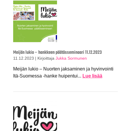
Meijän lukio – hankkeen päätösseminaari 11.12.2023
11.12.2023
|
Kirjoittaja
Jukka Sormunen
Meijän lukio – Nuorten jaksaminen ja hyvinvointi
Itä-Suomessa -hanke huipentui...
Lue lisää