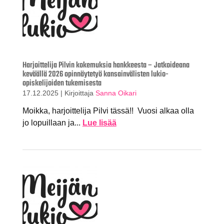
Harjoittelija Pilvin kokemuksia hankkeesta – Jatkoideana
keväällä 2026 opinnäytetyö kansainvälisten lukio-
opiskelijoiden tukemisesta
17.12.2025
|
Kirjoittaja
Sanna Oikari
Moikka, harjoittelija Pilvi tässä!! Vuosi alkaa olla
jo lopuillaan ja...
Lue lisää