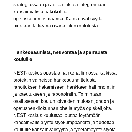
strategiassaan ja auttaa lukiota integroimaan
kansainvälisiä näkökohtia
opetussuunnitelmaansa. Kansainvälisyyttä
pidetään tärkeänä osana lukiokoulutusta.
Hankeosaamista, neuvontaa ja sparrausta
kouluille
NEST-keskus opastaa hankehallinnossa kaikissa
projektin vaiheissa hankesuunnittelusta
rahoituksen hakemiseen, hankkeen hallinnointiin
ja toteutukseen ja raportointiin. Toimintaan
osallistetaan koulun toiveiden mukaan johdon ja
opetushenkilökunnan ohella myös opiskelijoita.
NEST-keskus kouluttaa, auttaa löytämään
kansainvälisiä yhteistyökumppaneita ja tiedottaa
kouluille kansainvälisyyttä ja työelämäyhteistyötä