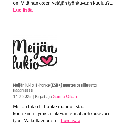
on: Mitä hankkeen vetäjän työnkuvaan kuuluu?...
Lue lisää
Meijän lukio II -hanke (ESR+) nuorten osallisuutta
lisäämässä
14.2.2025
|
Kirjoittaja
Sanna Oikari
Meijän lukio II- hanke mahdollistaa
koulukiinnittymistä tukevan ennaltaehkäisevän
työn. Vaikuttavuuden...
Lue lisää