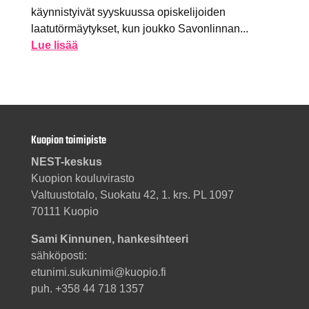
käynnistyivät syyskuussa opiskelijoiden
laatutörmäytykset, kun joukko Savonlinnan...
Lue lisää
Kuopion toimipiste
NEST-keskus
Kuopion kouluvirasto
Valtuustotalo, Suokatu 42, 1. krs. PL 1097
70111 Kuopio
Sami Kinnunen, hankesihteeri
sähköposti:
etunimi.sukunimi@kuopio.fi
puh. +358 44 718 1357