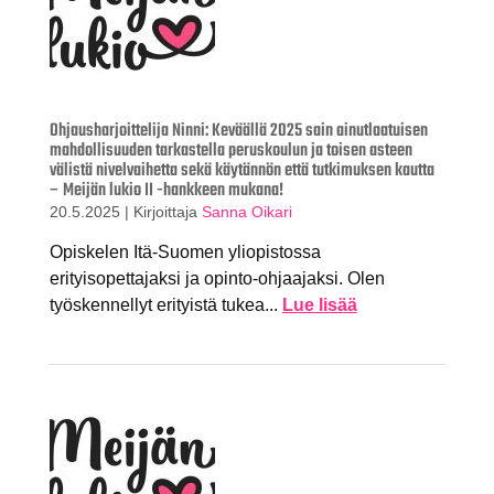
Ohjausharjoittelija Ninni: Keväällä 2025 sain ainutlaatuisen
mahdollisuuden tarkastella peruskoulun ja toisen asteen
välistä nivelvaihetta sekä käytännön että tutkimuksen kautta
– Meijän lukio II -hankkeen mukana!
20.5.2025
|
Kirjoittaja
Sanna Oikari
Opiskelen Itä-Suomen yliopistossa
erityisopettajaksi ja opinto-ohjaajaksi. Olen
työskennellyt erityistä tukea...
Lue lisää