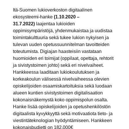
Itä-Suomen lukioverkoston digitaalinen
ekosysteemi-hanke
(1.10.2020 –
31.7.2022)
laajentaa lukioiden
oppimisympäristöjä, yhdenmukaistaa ja uudistaa
toimintakulttuuria sekä tukee lukion nykyisen ja
tulevan uuden opetussuunnitelman tavoitteiden
toteutumista. Digiajan haasteisiin vastataan
huomioiden eri toimijat (oppilaat, opettaja, rehtorit
ja sivistystoimen johto) sekä eri nivelvaiheet.
Hankkeessa laaditaan lukiokoulutuksen ja
korkeakoulun välisessä nivelvaiheessa olevien
opiskelijoiden osaamiskartoituksia sekä luodaan
alueen kuntien sivistystoimen digitalisaation
kokonaisnäkemystä koko oppimispolun osalta.
Hanke lisää opiskelijoiden ja opetushenkilöstön
digitaalista kyvykkyyttä sekä motivaatiota tieto- ja
viestintäteknologian hyödyntämiseen. Hankkeen
kokonaisbudjetti on 182.000€