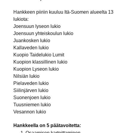
Hankkeen piiriin kuuluu Itä-Suomen alueelta 13
lukiota:
Joensuun lyseon lukio
Joensuun yhteiskoulun lukio
Juankosken lukio
Kallaveden lukio
Kuopio Taidelukio Lumit
Kuopion klassillinen lukio
Kuopion Lyseon lukio
Nilsiän lukio
Pielaveden lukio
Siilinjärven lukio
Suonenjoen lukio
Tuusniemen lukio
Vesannon lukio
Hankkeella on 5 päätavoitetta:
Osaamisen kartoittaminen