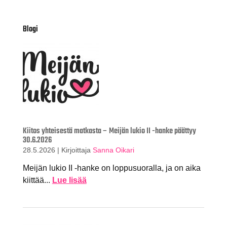
Blogi
Kiitos yhteisestä matkasta – Meijän lukio II -hanke päättyy
30.6.2026
28.5.2026
|
Kirjoittaja
Sanna Oikari
Meijän lukio II -hanke on loppusuoralla, ja on aika
kiittää...
Lue lisää