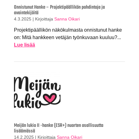
Onnistunut Hanke – Projektipäällikön pohdintoja ja
avaintekijöitä
4.3.2025
|
Kirjoittaja
Sanna Oikari
Projektipäällikön näkökulmasta onnistunut hanke
on: Mitä hankkeen vetäjän työnkuvaan kuuluu?...
Lue lisää
Meijän lukio II -hanke (ESR+) nuorten osallisuutta
lisäämässä
14.2.2025
|
Kirjoittaja
Sanna Oikari