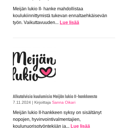
Meijän lukio II- hanke mahdollistaa
koulukiinnittymistä tukevan ennaltaehkäisevän
työn. Vaikuttavuuden...
Lue lisää
Alkutalvisia kuulumisia Meijän lukio II-hankkeesta
7.11.2024
|
Kirjoittaja
Sanna Oikari
Meijän lukio II-hankkeen syksy on sisältänyt
nopojen, hyvinvointivalmentajien,
koulunuorisotyöntekijän ja...
Lue lisää