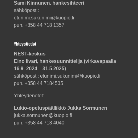
Sami Kinnunen, hankesihteeri
sähköposti:
etunimi.sukunimi@kuopio.fi
puh. +358 44 718 1357
Yhteystiedot
NEST-keskus
Eino Iivari, hankesuunnittelija (virkavapaalla
16.9.-2024 – 31.5.2025)
sähköposti: etunimi.sukunimi@kuopio.fi
puh. +358 44 7184535
Yhteydenotot:
Lukio-opetuspäällikkö Jukka Sormunen
jukka.sormunen@kuopio.fi
puh. +358 44 718 4040