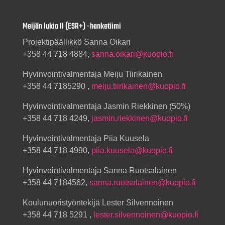
Meijän lukio II (ESR+) -hanketiimi
Projektipäällikkö Sanna Oikari
+358 44 718 4884,
sanna.oikari@kuopio.fi
Hyvinvointivalmentaja Meiju Tiirikainen
+358 44 7185290 ,
meiju.tiirikainen@kuopio.fi
Hyvinvointivalmentaja Jasmin Riekkinen (50%)
+358 44 718 4249,
jasmin.riekkinen@kuopio.fi
Hyvinvointivalmentaja Piia Kuusela
+358 44 718 4990,
piia.kuusela@kuopio.fi
Hyvinvointivalmentaja Sanna Ruotsalainen
+358 44 7184562,
sanna.ruotsalainen@kuopio.fi
Koulunuoristyöntekijä Lester Silvennoinen
+358 44 718 5291 ,
lester.silvennoinen@kuopio.fi