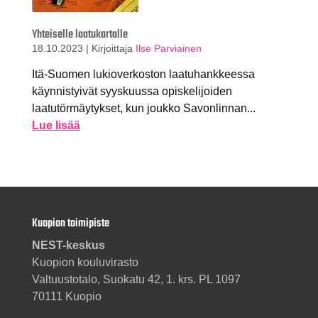
Yhteiselle laatukartalle
18.10.2023
|
Kirjoittaja
Ilse Parviainen
Itä-Suomen lukioverkoston laatuhankkeessa
käynnistyivät syyskuussa opiskelijoiden
laatutörmäytykset, kun joukko Savonlinnan...
Lue lisää
Kuopion toimipiste
NEST-keskus
Kuopion kouluvirasto
Valtuustotalo, Suokatu 42, 1. krs. PL 1097
70111 Kuopio